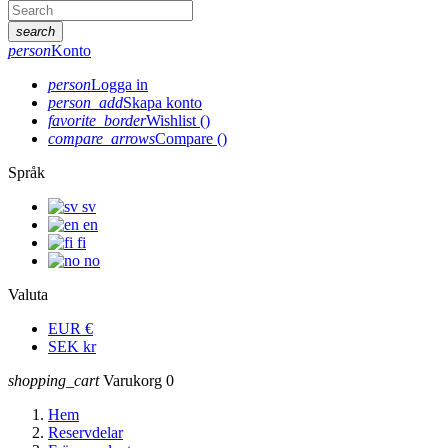
search
person
Konto
person
Logga in
person_add
Skapa konto
favorite_border
Wishlist
(
)
compare_arrows
Compare
(
)
Språk
sv
en
fi
no
Valuta
EUR
€
SEK
kr
shopping_cart
Varukorg
0
Hem
Reservdelar