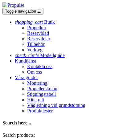
Toggle navigation
☰
shopping_cart
Butik
Propellrar
Reservblad
Reservdelar
Tillbehör
Verktyg
check_circle
Modellguide
Kundtjänst
Kontakta oss
Om oss
Våra guider
Montering
Propellerskolan
Stigningstabell
Hitta rätt
Vägledning vid grundstötning
Produkttester
Search here...
Search products: