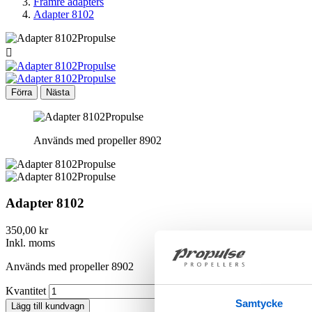
Främre adapters
Adapter 8102

Förra
Nästa
Används med propeller 8902
Adapter 8102
350,00 kr
Inkl. moms
Används med propeller 8902
Kvantitet
Samtycke
Lägg till kundvagn