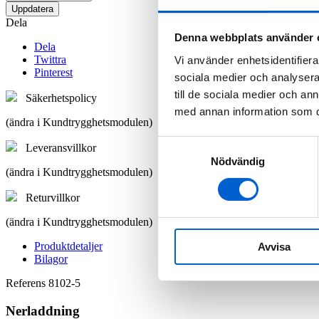
Dela
Denna webbplats använder 
Dela
Twittra
Vi använder enhetsidentifierar
Pinterest
sociala medier och analysera 
till de sociala medier och a
Säkerhetspolicy
med annan information som du 
(ändra i Kundtrygghetsmodulen)
Samtyckesval
Leveransvillkor
Nödvändig
(ändra i Kundtrygghetsmodulen)
Returvillkor
(ändra i Kundtrygghetsmodulen)
Produktdetaljer
Avvisa
Bilagor
Referens
8102-5
Nerladdning