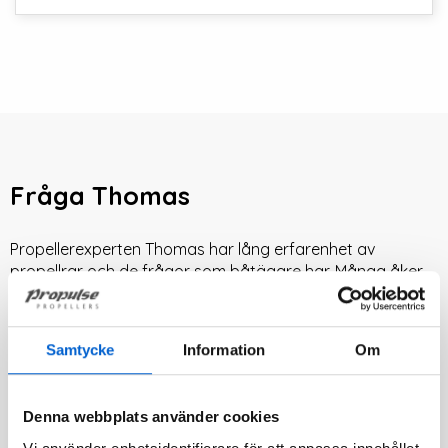
Fråga Thomas
Propellerexperten Thomas har lång erfarenhet av
propellrar och de frågor som båtägare har. Många åker
till exempel omkring med en mer eller mindre defekt eller
helt enkelt fel propeller och behöver information för att få
veta vad de ska göra åt detta. Fråga vår propellerexpert
Samtycke
Information
Om
Thomas hur din båt kan bli bättre med rätt propeller.
Denna webbplats använder cookies
KONTAKTA OSS