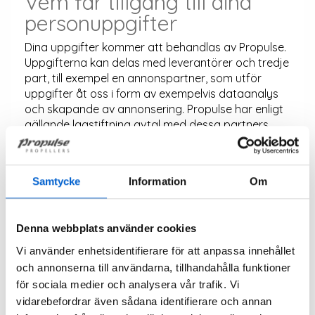
Vem får tillgång till dina
personuppgifter
Dina uppgifter kommer att behandlas av Propulse.
Uppgifterna kan delas med leverantörer och tredje
part, till exempel en annonspartner, som utför
uppgifter åt oss i form av exempelvis dataanalys
och skapande av annonsering. Propulse har enligt
gällande lagstiftning avtal med dessa partners
som reglerar hanteringen av personuppgifterna.
Hur länge vi behandlar och sparar dina
personuppgifter Vi behandlar inte dina uppgifter
Samtycke
Information
Om
längre än vad som behövs för att vi ska kunna visa
och skicka annonser, erbjudanden och annan
marknadsföring till dig. Behandlingen av dina
Denna webbplats använder cookies
uppgifter upphör när du återkallat ditt samtycke
eller annars avvisat
Vi använder enhetsidentifierare för att anpassa innehållet
marknadsföringskommunikation från oss. Därefter
och annonserna till användarna, tillhandahålla funktioner
kommer uppgifterna om dig raderas permanent.
för sociala medier och analysera vår trafik. Vi
vidarebefordrar även sådana identifierare och annan
Google analytics