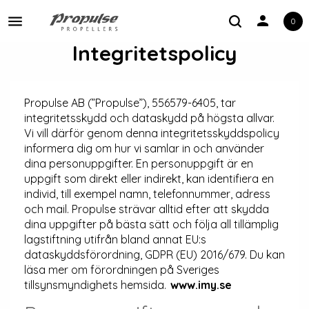
person
0
Toggle navigation
Integritetspolicy
Propulse AB (”Propulse”), 556579-6405, tar
integritetsskydd och dataskydd på högsta allvar.
Vi vill därför genom denna integritetsskyddspolicy
informera dig om hur vi samlar in och använder
dina personuppgifter. En personuppgift är en
uppgift som direkt eller indirekt, kan identifiera en
individ, till exempel namn, telefonnummer, adress
och mail. Propulse strävar alltid efter att skydda
dina uppgifter på bästa sätt och följa all tillämplig
lagstiftning utifrån bland annat EU:s
dataskyddsförordning, GDPR (EU) 2016/679. Du kan
läsa mer om förordningen på Sveriges
tillsynsmyndighets hemsida.
www.imy.se