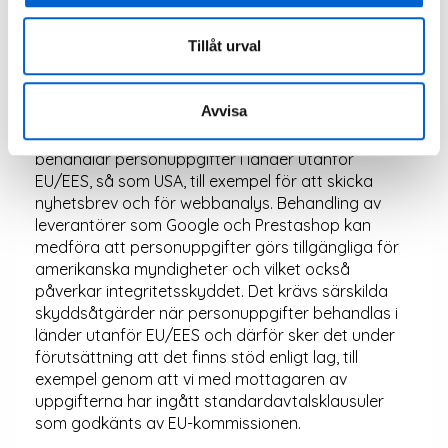
ge möjlighet att uppfylla våra rättsliga förpliktelser
eller erbjuda så bra tjänst som möjligt. Om har du
Tillåt urval
frågor kring behandlingstid är du välkommen att
kontakt oss via vårt kontaktformulär eller på
mail info@propulse.se så berättar vi mer. I första
Avvisa
hand behandlar vi dina personuppgifter inom
EU/EES. I vissa fall använder vi leverantörer som
behandlar personuppgifter i länder utanför
EU/EES, så som USA, till exempel för att skicka
nyhetsbrev och för webbanalys. Behandling av
leverantörer som Google och Prestashop kan
medföra att personuppgifter görs tillgängliga för
amerikanska myndigheter och vilket också
påverkar integritetsskyddet. Det krävs särskilda
skyddsåtgärder när personuppgifter behandlas i
länder utanför EU/EES och därför sker det under
förutsättning att det finns stöd enligt lag, till
exempel genom att vi med mottagaren av
uppgifterna har ingått standardavtalsklausuler
som godkänts av EU-kommissionen.