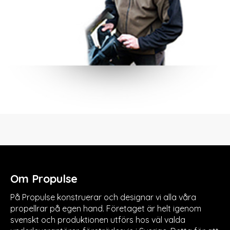
Om Propulse
På Propulse konstruerar och designar vi alla våra
propellrar på egen hand. Företaget är helt igenom
svenskt och produktionen utförs hos väl valda