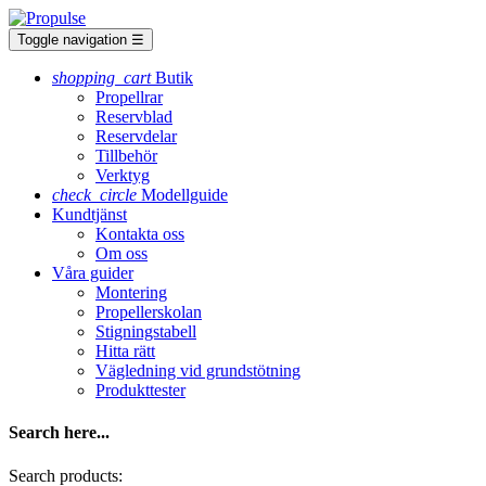
Toggle navigation
☰
shopping_cart
Butik
Propellrar
Reservblad
Reservdelar
Tillbehör
Verktyg
check_circle
Modellguide
Kundtjänst
Kontakta oss
Om oss
Våra guider
Montering
Propellerskolan
Stigningstabell
Hitta rätt
Vägledning vid grundstötning
Produkttester
Search here...
Search products: