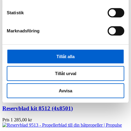

Lägg i kundkorg
Statistik
Reservblad kit 6514 (4x6502)
Pris
800,00 kr
Marknadsföring

Quick view

Lägg i kundkorg
Tillåt alla
Reservblad kit 6513 (4x6501)
Tillåt urval
Pris
800,00 kr

Quick view
Avvisa

Lägg i kundkorg
Reservblad kit 8512 (4x8501)
Pris
1 285,00 kr