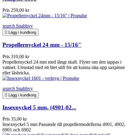
Pris
259,00 kr
search
Snabbvy

Lägg i kundkorg
Propellernyckel 24 mm - 15/16"
Pris
310,00 kr
Propellernyckel 24 mm med långt skaft. Flyter om den tappas i
vattnet. Utrustad med ett litet stift för att kunna räta upp saxpinne
eller låsbricka.
search
Snabbvy

Lägg i kundkorg
Insexnyckel 5 mm, (4901-02...
Pris
35,00 kr
Insexnyckel 5 mm Passande till propellermodellerna 4901, 4902,
6901 och 6902