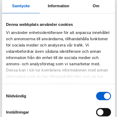
Samtycke
Information
Om
Propeller 9903
Pris
3 120,00 kr
Denna webbplats använder cookies
Vi använder enhetsidentifierare för att anpassa innehållet

Quick view
och annonserna till användarna, tillhandahålla funktioner

Lägg i kundkorg
för sociala medier och analysera vår trafik. Vi
Propeller 6901
vidarebefordrar även sådana identifierare och annan
information från din enhet till de sociala medier och
Pris
2 065,00 kr
annons- och analysföretag som vi samarbetar med.
Dessa kan i sin tur kombinera informationen med annan

Quick view
information som du har tillhandahållit eller som de har

Lägg i kundkorg
samlat in när du har använt deras tjänster.
Propeller 9902
Samtyckesval
Nödvändig
Pris
3 120,00 kr
Inställningar

Quick view