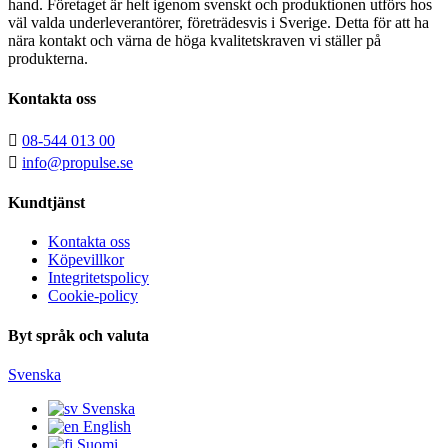
hand. Företaget är helt igenom svenskt och produktionen utförs hos
väl valda underleverantörer, företrädesvis i Sverige. Detta för att ha
nära kontakt och värna de höga kvalitetskraven vi ställer på
produkterna.
Kontakta oss

08-544 013 00

info@propulse.se
Kundtjänst
Kontakta oss
Köpevillkor
Integritetspolicy
Cookie-policy
Byt språk och valuta
Svenska
Svenska
English
Suomi