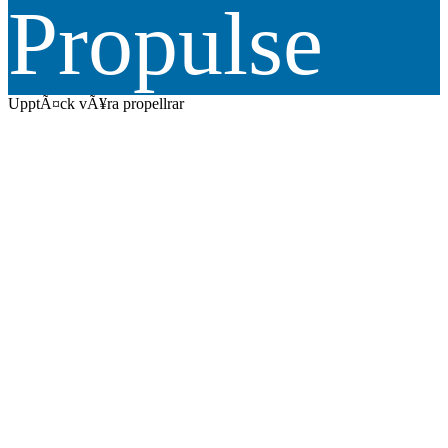
Propulse
UpptÃ¤ck vÃ¥ra propellrar