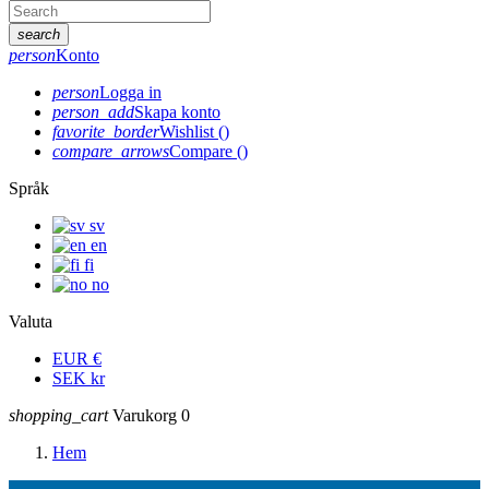
search
person
Konto
person
Logga in
person_add
Skapa konto
favorite_border
Wishlist
(
)
compare_arrows
Compare
(
)
Språk
sv
en
fi
no
Valuta
EUR
€
SEK
kr
shopping_cart
Varukorg
0
Hem