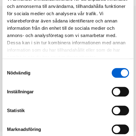
och annonserna till användarna, tillhandahålla funktioner
för sociala medier och analysera vår trafik. Vi
vidarebefordrar även sådana identifierare och annan
information från din enhet till de sociala medier och
Ask Thomas
annons- och analysföretag som vi samarbetar med.
Dessa kan i sin tur kombinera informationen med annan
The propeller expert Thomas has extensive
information som du har tillhandahållit eller som de har
experience of propellers and the issues that boat
samlat in när du har använt deras tjänster.
owners have. Many people, for example, travel
Samtyckesval
around with a more or less defective or simply the
Nödvändig
wrong propeller and need information to find out
what to do about it. Ask our propeller expert Thomas
Inställningar
how your boat can get better with the right propeller.
Statistik
CONTACT
Marknadsföring