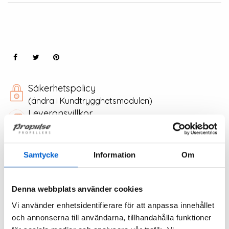
Säkerhetspolicy
(ändra i Kundtrygghetsmodulen)
Leveransvillkor
(ändra i Kundtrygghetsmodulen)
Returvillkor
(ändra i Kundtrygghetsmodulen)
Samtycke
Information
Om
Produktdetaljer
Bilagor
Denna webbplats använder cookies
6102-5
Referens
Vi använder enhetsidentifierare för att anpassa innehållet
och annonserna till användarna, tillhandahålla funktioner