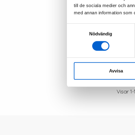
till de sociala medier och a
med annan information som du 
Samtyckesval
Ba
Nödvändig
Pri
84
Avvisa
Visar 1-