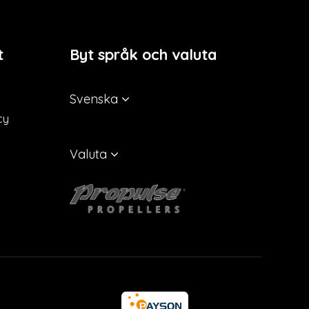
t
Byt språk och valuta
Svenska
cy
Valuta