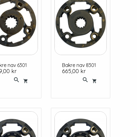
akre nav 6301
Bakre nav 8301
s
Pris
9,00 kr
665,00 kr



