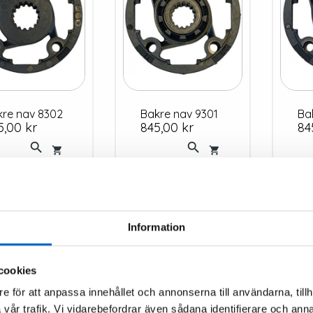
akre nav 8302
Bakre nav 9301
B
s
Pris
Pri
5,00 kr
845,00 kr
84




Information
cookies
e för att anpassa innehållet och annonserna till användarna, tillh
vår trafik. Vi vidarebefordrar även sådana identifierare och anna