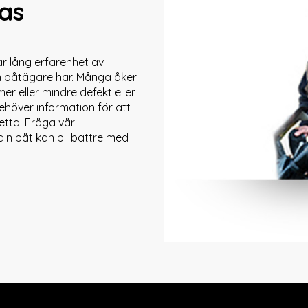
as
r lång erfarenhet av
m båtägare har. Många åker
er eller mindre defekt eller
behöver information för att
etta. Fråga vår
in båt kan bli bättre med