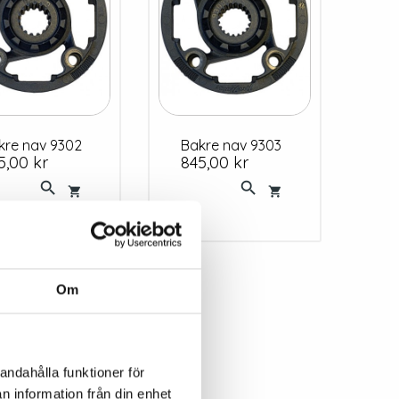
akre nav 9302
Bakre nav 9303
s
Pris
5,00 kr
845,00 kr




Om
andahålla funktioner för
n information från din enhet