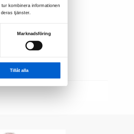
 tur kombinera informationen
deras tjänster.
akre nav 9313
Marknadsföring
s
5,00 kr


Tillåt alla