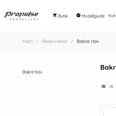
shopping_cart
check_circle
Kun
Butik
Modellguide
Hem
Reservdelar
Bakre nav
Bakr
Bakre Nav