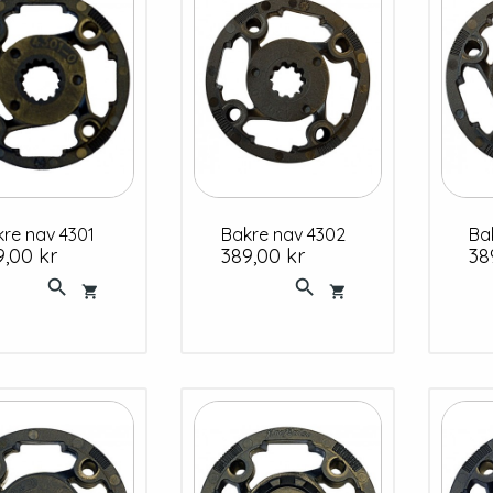
akre nav 4301
Bakre nav 4302
B
s
Pris
Pri
9,00 kr
389,00 kr
38



