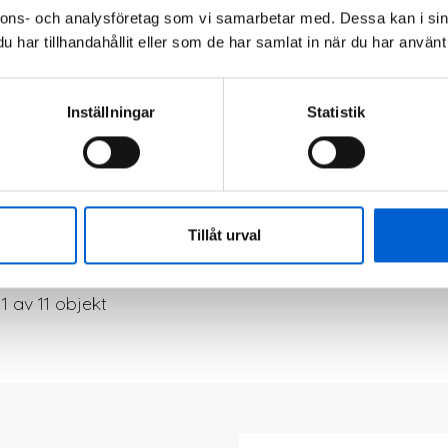
nnons- och analysföretag som vi samarbetar med. Dessa kan i sin
har tillhandahållit eller som de har samlat in när du har använt 
kre nav 9311
Bakre nav 9312
B
Inställningar
Statistik
s
Pris
Pri
5,00 kr
845,00 kr
84




Tillåt urval
11 av 11 objekt