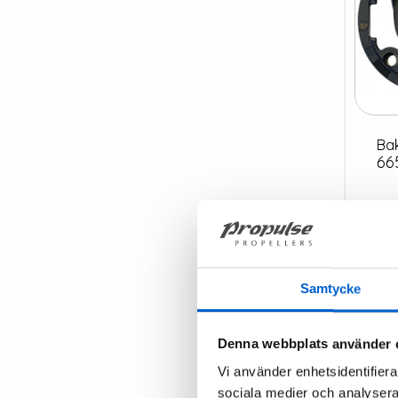
B
Pri
66
Samtycke
Denna webbplats använder 
Vi använder enhetsidentifierar
sociala medier och analysera 