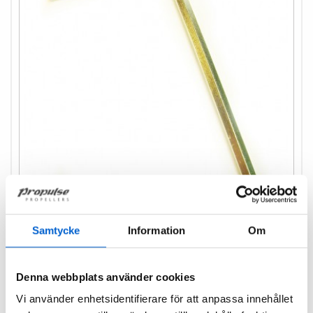
Samtycke
Information
Om
Kuusiokoloavain 6 mm,...
Denna webbplats använder cookies
Hinta
35,00 kr
Vi använder enhetsidentifierare för att anpassa innehållet
