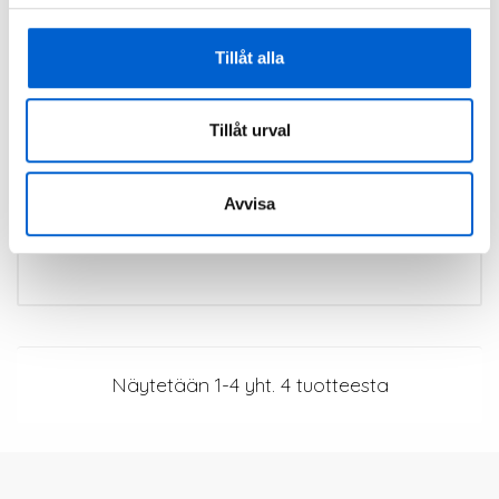
Tillåt alla
Tillåt urval
Potkuriavain 27 mm - 15/16"
Hinta
310,00 kr
Avvisa

Näytetään 1-4 yht. 4 tuotteesta