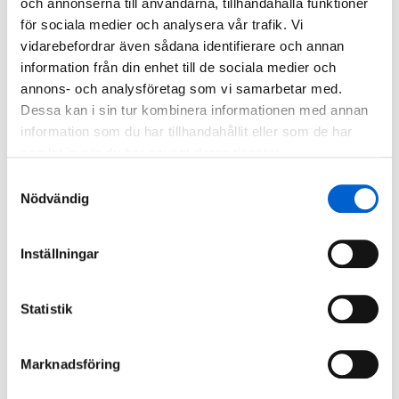
och annonserna till användarna, tillhandahålla funktioner
för sociala medier och analysera vår trafik. Vi
vidarebefordrar även sådana identifierare och annan
information från din enhet till de sociala medier och
annons- och analysföretag som vi samarbetar med.
Dessa kan i sin tur kombinera informationen med annan
information som du har tillhandahållit eller som de har
samlat in när du har använt deras tjänster.
Samtyckesval
Nödvändig
Inställningar
Statistik
Marknadsföring