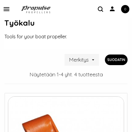
person
0
Toggle navigation
Työkalu
Tools for your boat propeller.
Merkitys

SUODATIN
Näytetään 1-4 yht. 4 tuotteesta