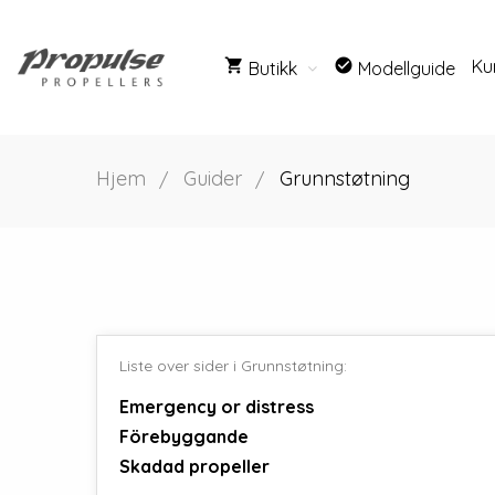
shopping_cart
check_circle
Ku
Butikk
Modellguide
Hjem
Guider
Grunnstøtning
Liste over sider i Grunnstøtning:
Emergency or distress
Förebyggande
Skadad propeller