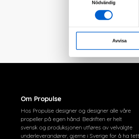
Nödvändig
med det. Spør vår propel
båten din kan bli bedre med
KONTAKT OSS
Avvisa
Om Propulse
Hos Propulse designer og designer alle våre
propeller på egen hånd. Bedriften er helt
svensk og produksjonen utføres av velvalgte
underleverandører, gjerne i Sverige for å ha tet