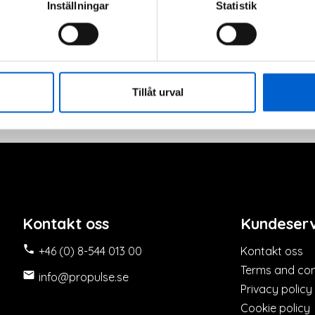
Inställningar
Statistik
lekspert Thomas hvordan
 riktig propell.
Tillåt urval
Kontakt oss
Kundeserv

+46 (0) 8-544 013 00
Kontakt oss
Terms and con

info@propulse.se
Privacy policy
t
Cookie policy