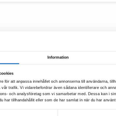
Information
s
cookies
e för att anpassa innehållet och annonserna till användarna, tillh
har lang erfaring med
vår trafik. Vi vidarebefordrar även sådana identifierare och anna
ngene som båteiere har.
nnons- och analysföretag som vi samarbetar med. Dessa kan i sin
 rundt med en mer eller
har tillhandahållit eller som de har samlat in när du har använt 
lett feil propell og
inne ut hva de skal gjøre