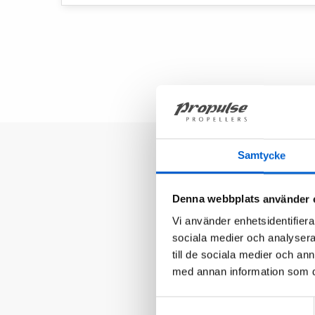
Samtycke
Spør Thoma
Denna webbplats använder 
Vi använder enhetsidentifierar
Propelleksperten Thomas 
sociala medier och analysera 
propeller og problemstilli
till de sociala medier och a
Mange reiser for eksempel
med annan information som du 
mindre defekt eller rett og s
Samtyckesval
trenger informasjon for å f