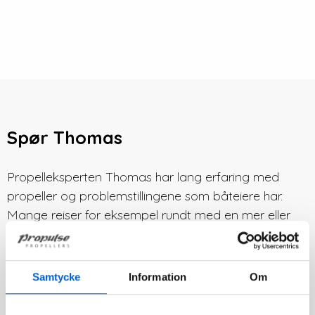
Spør Thomas
Propelleksperten Thomas har lang erfaring med
propeller og problemstillingene som båteiere har.
Mange reiser for eksempel rundt med en mer eller
mindre defekt eller rett og slett feil propell og trenger
informasjon for å finne ut hva de skal gjøre med det.
Spør vår propellekspert Thomas hvordan båten din
Samtycke
Information
Om
kan bli bedre med riktig propell.