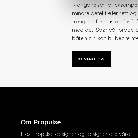
Mange reiser for eksempel
mindre defekt eller rett og s
trenger informasjon for å f
med det. Spør vår propel
båten din kan bli bedre med
KONTAKT OSS
Om Propulse
Hos Propulse designer og designer alle våre