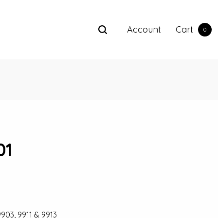
Account
Cart
0
01
903, 9911 & 9913