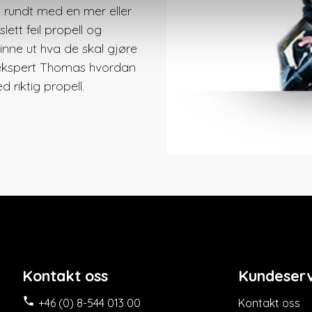
 rundt med en mer eller
lett feil propell og
inne ut hva de skal gjøre
lekspert Thomas hvordan
 riktig propell.
Kontakt oss
Kundeserv

+46 (0) 8-544 013 00
Kontakt oss