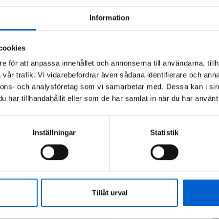
Produktdetaljer
Vedlegg
Information
cookies
e för att anpassa innehållet och annonserna till användarna, tillh
vår trafik. Vi vidarebefordrar även sådana identifierare och anna
nnons- och analysföretag som vi samarbetar med. Dessa kan i sin
har tillhandahållit eller som de har samlat in när du har använt 
Inställningar
Statistik
s
Tillåt urval
har lang erfaring med
ngene som båteiere har.