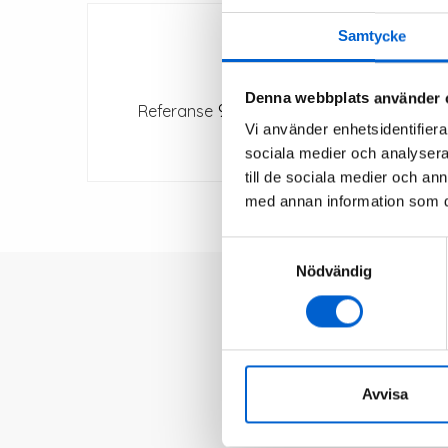
Samtycke
Denna webbplats använder 
9101-0
Referanse
Vi använder enhetsidentifierar
sociala medier och analysera 
till de sociala medier och a
med annan information som du 
Samtyckesval
Nödvändig
Spør Thoma
Avvisa
Propelleksperten Thomas 
propeller og problemstilli