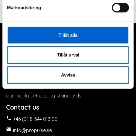
Marknadsföring
Tillåt alla
About Propulse
At Propulse, we design and develop all our boat
Tillåt urval
propellers ourselves. The company is swedish and
the production is carried out by carefully selected
Avvisa
suppliers, preferably in Sweden. This to ensure
close relations, regular contact and compliance to
our highly set quality standards.
Contact us

+46 (0) 8-544 013 00

info@propulse.se